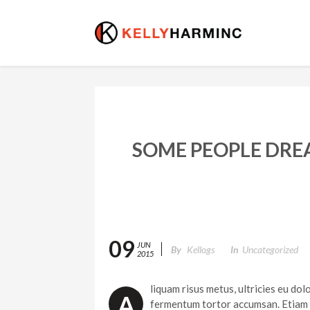
SOME PEOPLE DRE
09
JUN
By
Kellogs
In
Uncategorized
2015
liquam risus metus, ultricies eu do
A
fermentum tortor accumsan. Etiam in