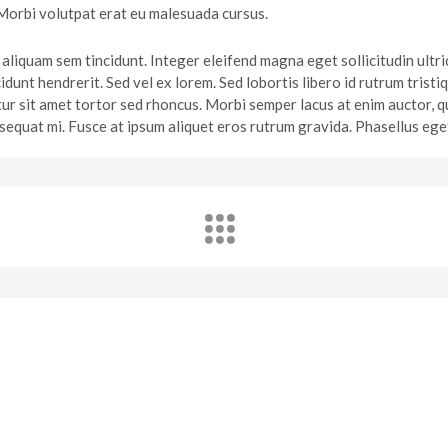
 Morbi volutpat erat eu malesuada cursus.
aliquam sem tincidunt. Integer eleifend magna eget sollicitudin ultric
incidunt hendrerit. Sed vel ex lorem. Sed lobortis libero id rutrum tr
citur sit amet tortor sed rhoncus. Morbi semper lacus at enim auctor,
sequat mi. Fusce at ipsum aliquet eros rutrum gravida. Phasellus eget